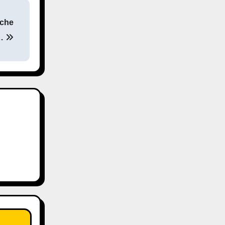
eche
t…