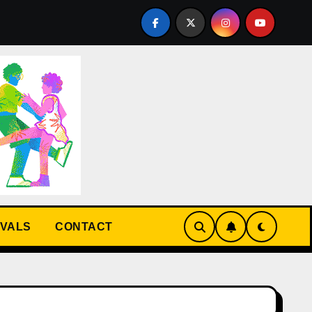
 D’ETE du 25 juin au 19 juillet 2026 au Cabaret sauvage afro
IVALS
CONTACT