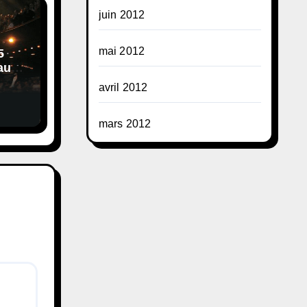
juin 2012
mai 2012
5
au
hip-
avril 2012
ck…
mars 2012