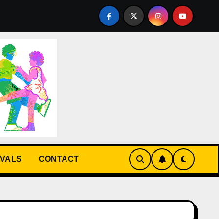
AL D’ETE du 25 juin au 19 juillet 2026 au Cabaret sauvage a
IVALS
CONTACT