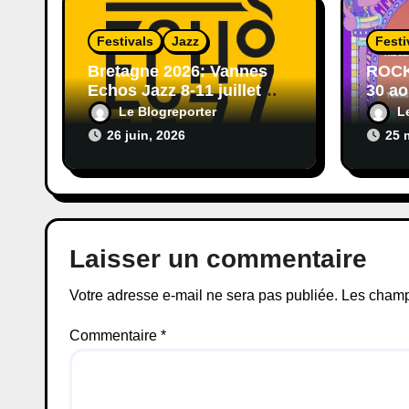
Festivals
Jazz
Festi
Bretagne 2026: Vannes
ROCK
Echos Jazz 8-11 juillet
30 ao
2026 aux remparts Gratuit
Nick 
Le Blogreporter
L
Deft
26 juin, 2026
25 
Laisser un commentaire
Votre adresse e-mail ne sera pas publiée.
Les champ
Commentaire
*