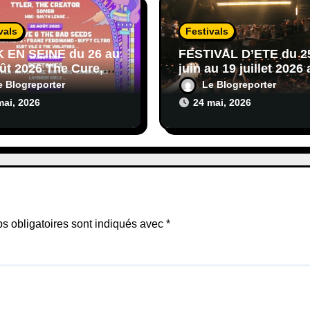
vals
Festivals
 EN SEINE du 26 au
FESTIVAL D’ETE du 2
ût 2026 The Cure,
juin au 19 juillet 2026 
Cave, Lorde,
Cabaret sauvage afro,
e Blogreporter
Le Blogreporter
ones, Black Keys…
hop,reggae,blues,ro
mai, 2026
24 mai, 2026
s obligatoires sont indiqués avec
*