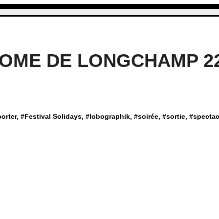
ROME DE LONGCHAMP 22
orter
, #
Festival Solidays
, #
lobographik
, #
soirée
, #
sortie
, #
spectac