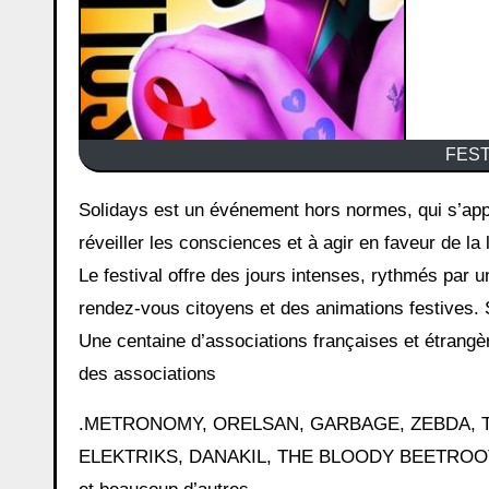
FEST
Solidays est un événement hors normes, qui s’appuie sur la conviction que la fête et l’émotion réunies sont propices à
réveiller les consciences et à agir en faveur de la l
Le festival offre des jours intenses, rythmés par
rendez-vous citoyens et des animations festives. 
Une centaine d’associations françaises et étrangère
des associations
.METRONOMY, ORELSAN, GARBAGE, ZEBDA, T
ELEKTRIKS, DANAKIL, THE BLOODY BEETROOT