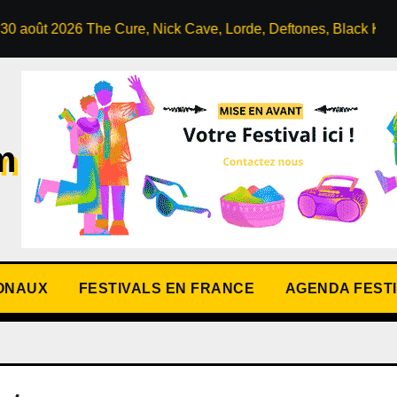
he Cure, Nick Cave, Lorde, Deftones, Black Keys…
FES
m
IONAUX
FESTIVALS EN FRANCE
AGENDA FEST