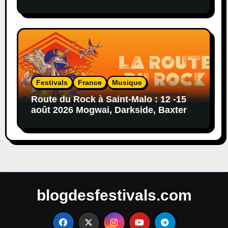
afro,hip-hop,reggae,blues,rock…
Festivals
France
Musique
Route du Rock à Saint-Malo : 12 -15
août 2026 Mogwai, Darkside, Baxter
Dury, Peaches…
blogdesfestivals.com