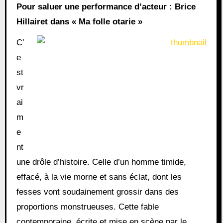
Pour saluer une performance d’acteur : Brice
Hillairet dans « Ma folle otarie »
C’
e
st
vr
ai
m
e
nt
une drôle d’histoire. Celle d’un homme timide,
effacé, à la vie morne et sans éclat, dont les
fesses vont soudainement grossir dans des
proportions monstrueuses. Cette fable
contemporaine, écrite et mise en scène par le