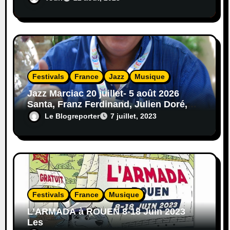
Festivals
France
Jazz
Musique
Jazz Marciac 20 juillet- 5 août 2026
Santa, Franz Ferdinand, Julien Doré,
Yoa..
Le Blogreporter
7 juillet, 2023
Festivals
France
Musique
L’ARMADA à ROUEN 8-18 Juin 2023
Les