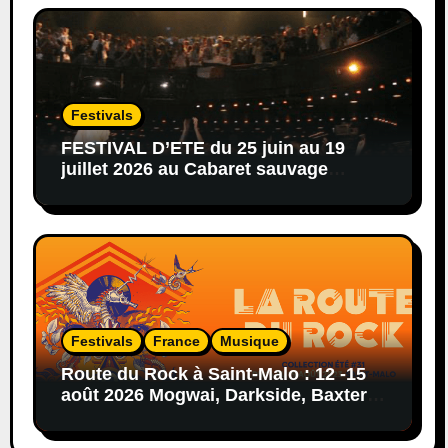
Festivals
FESTIVAL D’ETE du 25 juin au 19
juillet 2026 au Cabaret sauvage
afro,hip-hop,reggae,blues,rock…
Festivals
France
Musique
Route du Rock à Saint-Malo : 12 -15
août 2026 Mogwai, Darkside, Baxter
Dury, Peaches…