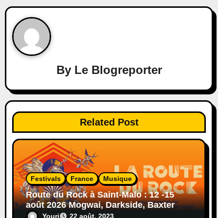
By
Le Blogreporter
Related Post
Festivals
France
Musique
Route du Rock à Saint-Malo : 12 -15
août 2026 Mogwai, Darkside, Baxter
Dury, Peaches…
Youri
22 août, 2023