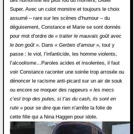
des humoriste les plus fou du moment, Didier
Super. Avec un culot monstre et toujours le choix
assumé – rare sur les scènes d’humour – du
déguisement, Constance et Marie se sont donnés
pour mot d’ordre de
« traiter le mauvais goût avec
le bon goût »
. Dans
« Gerbes d’amour »
, tout y
passe : le viol, l’infanticide, les homme violents,
l’alcoolisme…Paroles acides et insolentes, il faut
voir Constance raconter une soirée trop arrosée ou
dénoncer le racisme anti-picard sur un air de souk
ou encore se moquer des rappeurs
« les mecs
c’est trop des putes, si t’as du cash, ils sont en
rute »
pour se dire que rien n’arrête la folie de
cette fille qui a Nina Haggen pour idole.